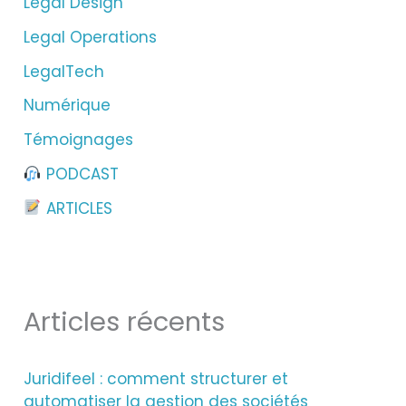
Legal Design
e
Legal Operations
r
LegalTech
Numérique
:
Témoignages
PODCAST
ARTICLES
Articles récents
Juridifeel : comment structurer et
automatiser la gestion des sociétés