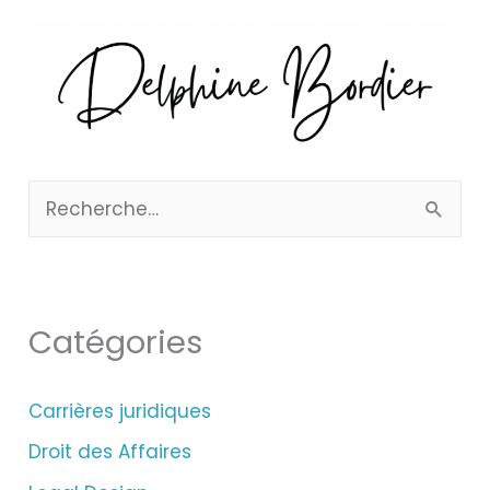
R
e
c
h
Catégories
e
r
Carrières juridiques
c
Droit des Affaires
h