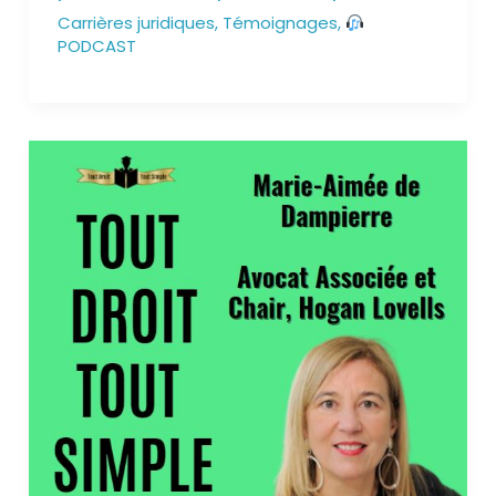
Carrières juridiques
,
Témoignages
,
PODCAST