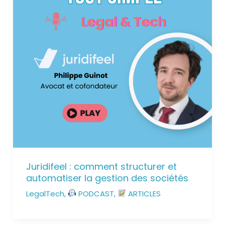
Juridifeel : comment structurer et
automatiser la gestion des sociétés
LegalTech
,
PODCAST
,
ARTICLES