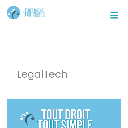
Aller
au
contenu
Tout Droit Tout Simple
LegalTech