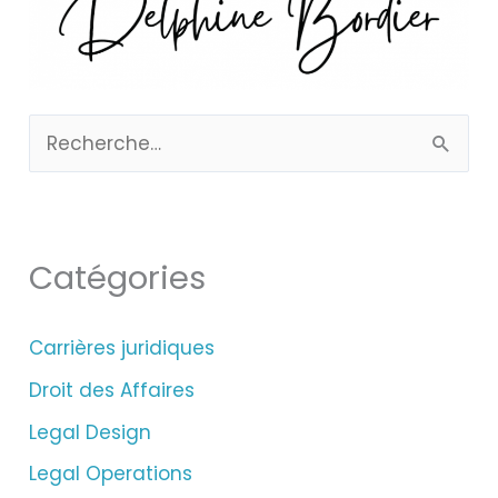
R
e
c
h
Catégories
e
r
Carrières juridiques
c
Droit des Affaires
h
Legal Design
e
Legal Operations
r