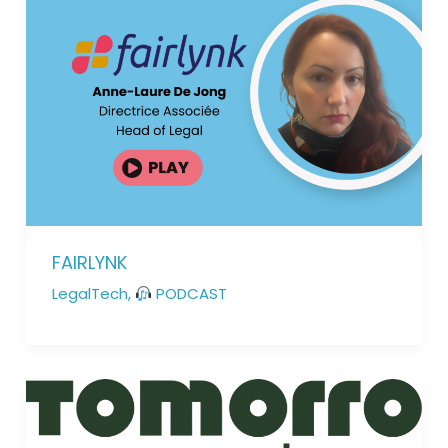
FAIRLYNK
LegalTech
,
PODCAST