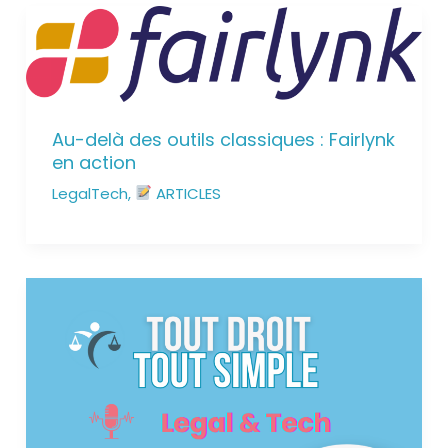
Au-delà des outils classiques : Fairlynk
en action
LegalTech
,
ARTICLES