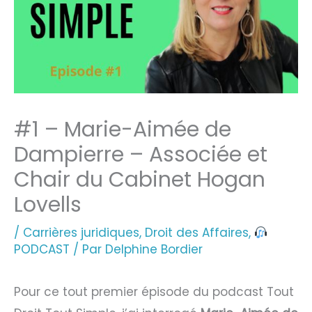
#1 – Marie-Aimée de
Dampierre – Associée et
Chair du Cabinet Hogan
Lovells
/
Carrières juridiques
,
Droit des Affaires
,
PODCAST
/ Par
Delphine Bordier
Pour ce tout premier épisode du podcast Tout