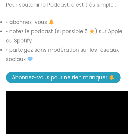
Pour soutenir le Podcast, c’est très simple :
• abonnez-vous
• notez le podcast (si possible 5
) sur Apple
ou Spotify
• partagez sans modération sur les réseaux
sociaux
Abonnez-vous pour ne rien manquer