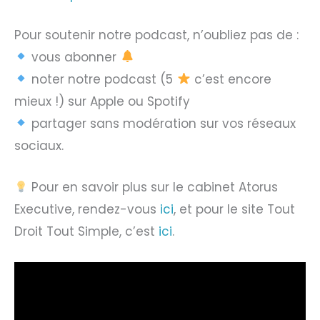
Pour soutenir notre podcast, n’oubliez pas de :
vous abonner
noter notre podcast (5
c’est encore
mieux !) sur Apple ou Spotify
partager sans modération sur vos réseaux
sociaux.
Pour en savoir plus sur le cabinet Atorus
Executive, rendez-vous
ici
, et pour le site Tout
Droit Tout Simple, c’est
ici
.