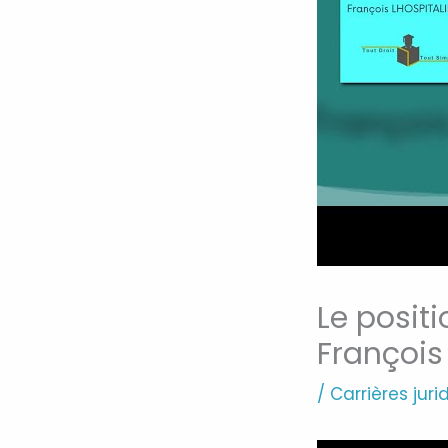
Le posit
François 
/
Carrières juri