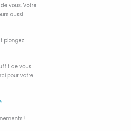
de vous. Votre
ours aussi
t plongez
uffit de vous
rci pour votre
e
gnements !