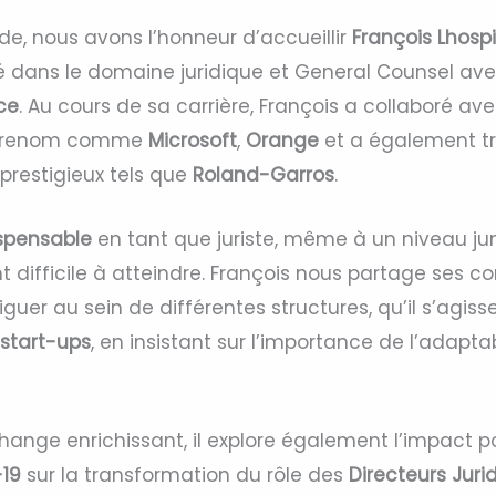
de, nous avons l’honneur d’accueillir
François Lhospi
é dans le domaine juridique et General Counsel av
ce
. Au cours de sa carrière, François a collaboré av
de renom comme
Microsoft
,
Orange
et a également tra
restigieux tels que
Roland-Garros
.
ispensable
en tant que juriste, même à un niveau jun
t difficile à atteindre. François nous partage ses co
viguer au sein de différentes structures, qu’il s’agis
start-ups
, en insistant sur l’importance de l’adaptab
ange enrichissant, il explore également l’impact pos
-19
sur la transformation du rôle des
Directeurs Juri