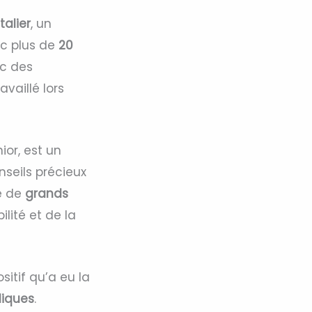
talier
, un
ec plus de
20
ec des
vaillé lors
ior, est un
nseils précieux
se de
grands
ilité et de la
itif qu’a eu la
diques
.