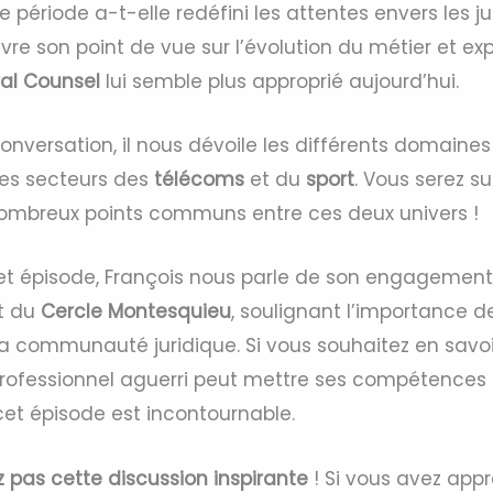
ériode a-t-elle redéfini les attentes envers les jur
ivre son point de vue sur l’évolution du métier et ex
al Counsel
lui semble plus approprié aujourd’hui.
conversation, il nous dévoile les différents domaines 
les secteurs des
télécoms
et du
sport
. Vous serez su
nombreux points communs entre ces deux univers !
cet épisode, François nous parle de son engagemen
t du
Cercle Montesquieu
, soulignant l’importance d
a communauté juridique. Si vous souhaitez en savoir
ofessionnel aguerri peut mettre ses compétences 
, cet épisode est incontournable.
pas cette discussion inspirante
! Si vous avez appr