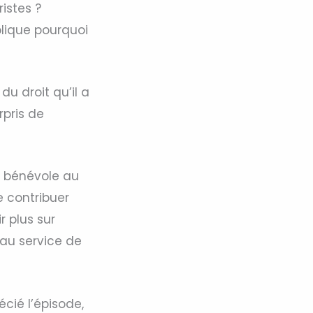
istes ?
plique pourquoi
du droit qu’il a
rpris de
t bénévole au
e contribuer
 plus sur
au service de
écié l’épisode,