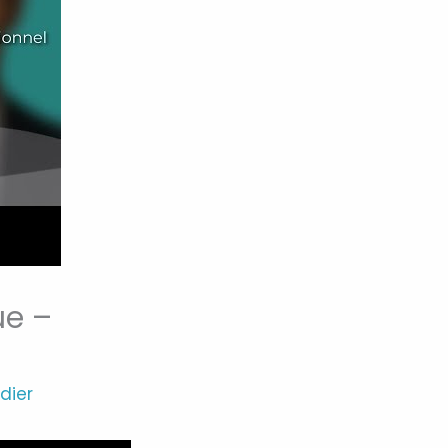
ue –
dier