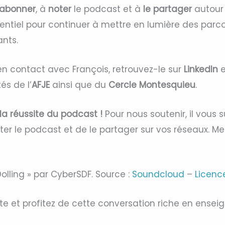
abonner
, à
noter
le podcast et à
le partager
autour 
sentiel pour continuer à mettre en lumière des parc
ants.
en contact avec François, retrouvez-le sur
LinkedIn
e
és de l’
AFJE
ainsi que du
Cercle Montesquieu
.
 la réussite du podcast !
Pour nous soutenir, il vous s
er le podcast et de le partager sur vos réseaux. Me
Dolling » par CyberSDF. Source :
Soundcloud
–
Licenc
ute et profitez de cette conversation riche en ensei