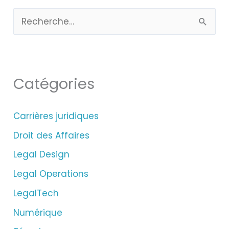
R
e
c
h
Catégories
e
r
Carrières juridiques
c
Droit des Affaires
h
Legal Design
e
Legal Operations
r
LegalTech
Numérique
: