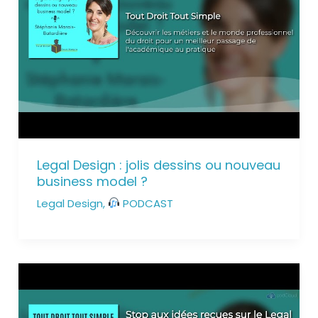
Legal Design : jolis dessins ou nouveau
business model ?
Legal Design
,
PODCAST