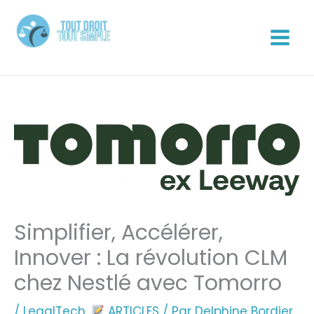
Aller
au
contenu
Tout Droit Tout Simple
Simplifier, Accélérer,
Innover : La révolution CLM
chez Nestlé avec Tomorro
/
LegalTech
,
ARTICLES
/ Par
Delphine Bordier