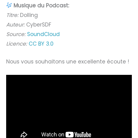
Musique du Podcast:
Titre:
Dolling
Auteur:
CyberSDF
Source:
SoundCloud
Licence:
CC BY 3.0
Nous vous souhaitons une excellente écoute !