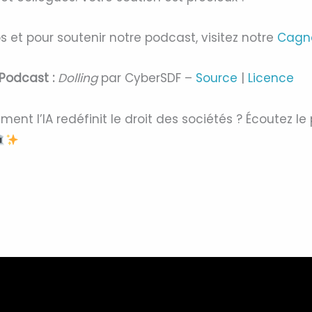
os et pour soutenir notre podcast, visitez notre
Cagn
Podcast :
Dolling
par CyberSDF –
Source
|
Licence
ment l’IA redéfinit le droit des sociétés ? Écoutez l