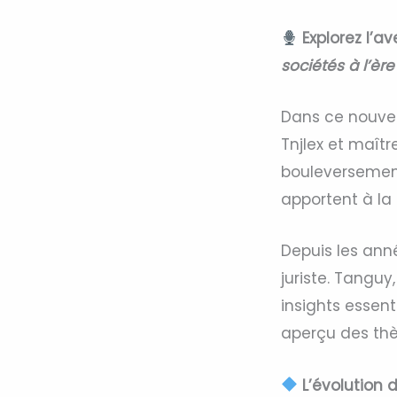
Explorez l’a
sociétés à l’è
Dans ce nouvel
Tnjlex et maît
bouleversements
apportent à la 
Depuis les ann
juriste. Tanguy
insights essent
aperçu des thè
L’évolution 