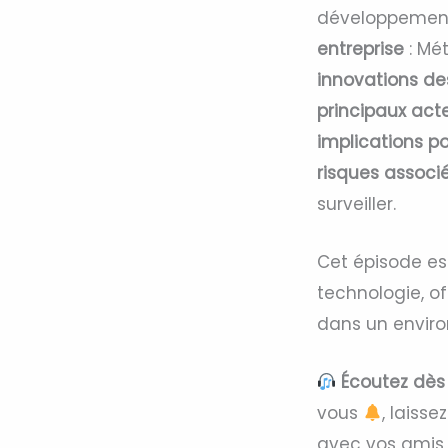
développement
entreprise
: Mét
innovations de
principaux act
implications po
risques associ
surveiller.
Cet épisode es
technologie, of
dans un envir
Écoutez dès
vous
, laiss
avec vos amis e