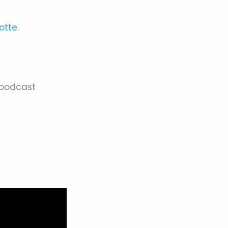
otte
.
e podcast