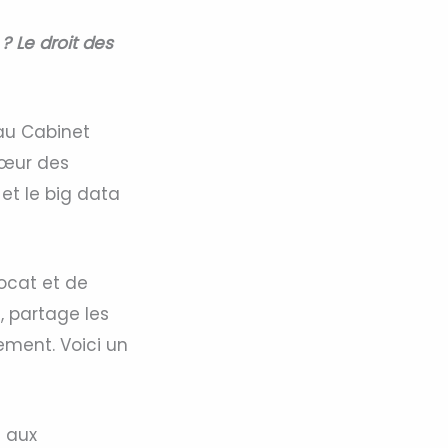
? Le droit des
au Cabinet
cœur des
 et le big data
ocat et de
, partage les
nement. Voici un
e aux