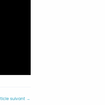
rticle suivant
→