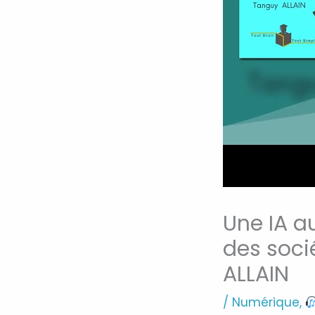
Une IA au
des soci
ALLAIN
/
Numérique
,