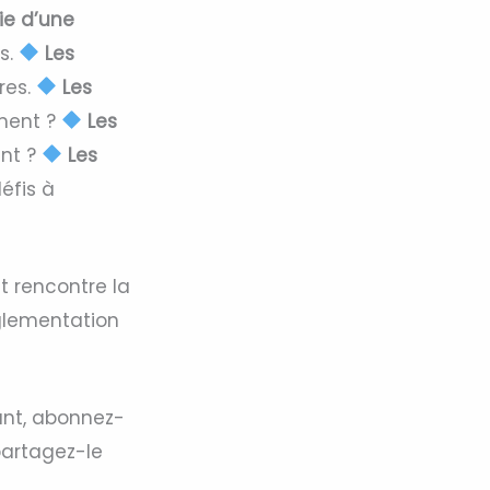
ie d’une
s.
Les
res.
Les
ment ?
Les
ent ?
Les
éfis à
t rencontre la
églementation
ant, abonnez-
 partagez-le