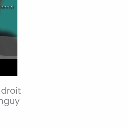
 droit
anguy