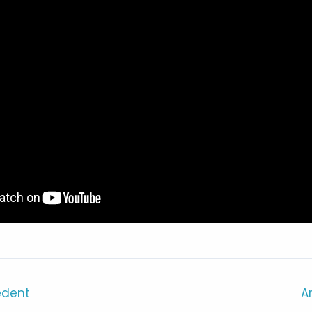
édent
A