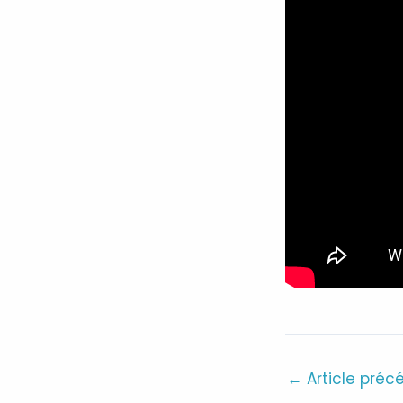
←
Article préc