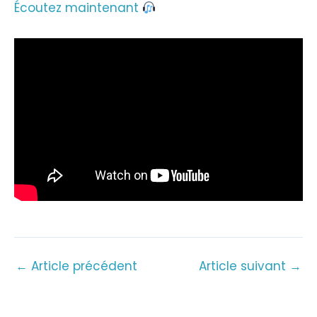
Écoutez maintenant
←
Article précédent
Article suivant
→