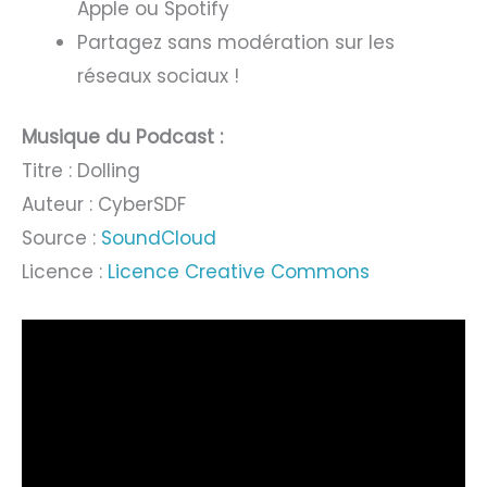
Apple ou Spotify
Partagez sans modération sur les
réseaux sociaux !
Musique du Podcast :
Titre : Dolling
Auteur : CyberSDF
Source :
SoundCloud
Licence :
Licence Creative Commons