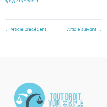
s/by/3.0/deed.fr
←
Article précédent
Article suivant
→