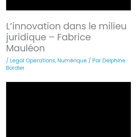
L’innovation dans le milieu
juridique – Fabrice
Mauléon
/
Legal Operations
,
Numérique
/ Par
Delphine
Bordier