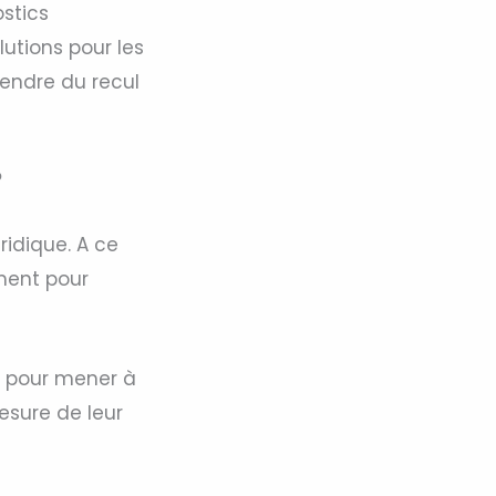
ostics
lutions pour les
prendre du recul
?
ridique. A ce
mment pour
ue pour mener à
mesure de leur