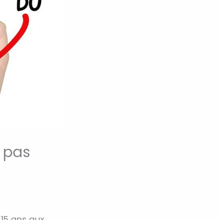
s pas
 15 ans aux