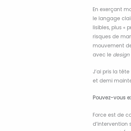
En exerçant mon
le langage clai
lisibles, plus «
risques de man
mouvement des
avec le
design 
J’ai pris la tê
et demi maint
Pouvez-vous exp
Force est de co
d’intervention