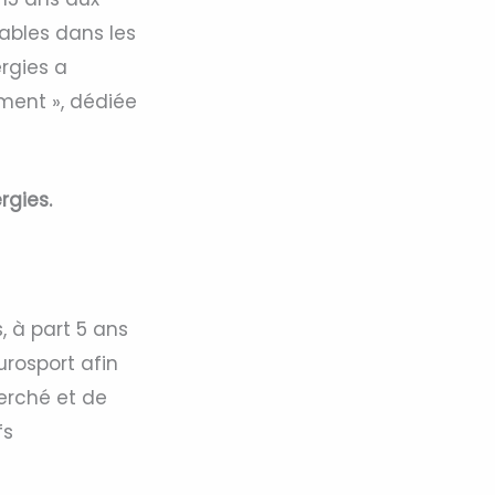
ables dans les
ergies a
ment », dédiée
rgies.
, à part 5 ans
rosport afin
herché et de
fs