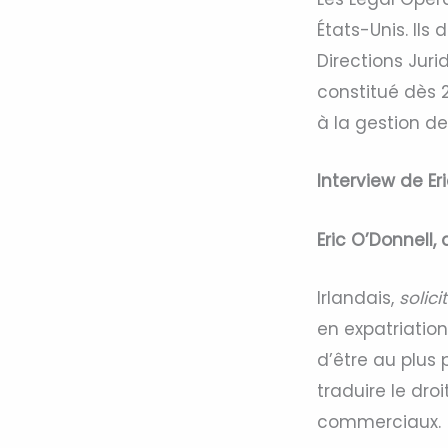
États-Unis. Il
Directions Juri
constitué dès
à la gestion de
Interview de Er
Eric O’Donnell,
Irlandais,
solici
en expatriatio
d’être au plus
traduire le dro
commerciaux.