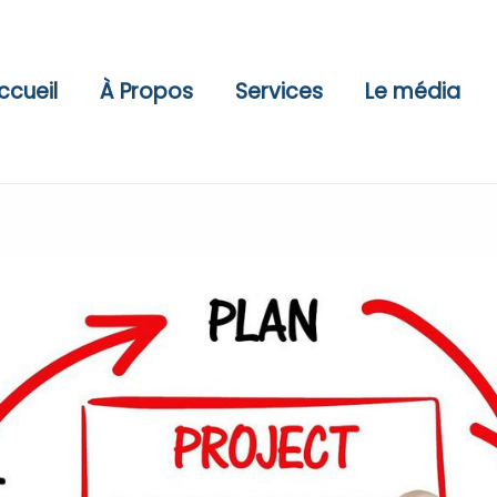
ccueil
À Propos
Services
Le média