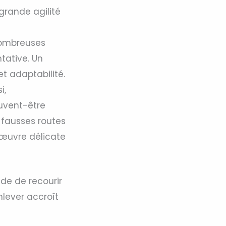
grande agilité
 nombreuses
tative. Un
et adaptabilité.
i,
euvent-être
s fausses routes
nœuvre délicate
nde de recourir
nlever accroît