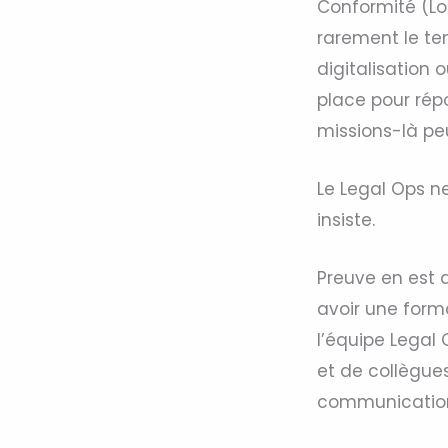
Conformité (Loi
rarement le te
digitalisation 
place pour répo
missions-là peu
Le Legal Ops ne 
insiste.
Preuve en est 
avoir une forma
l’équipe Legal
et de collègue
communication 