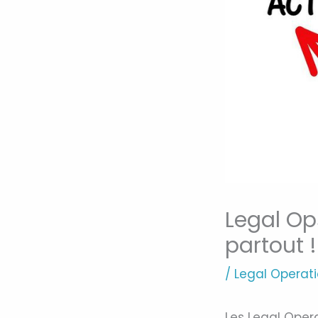
Legal Op
partout !
/
Legal Operat
Les Legal Oper