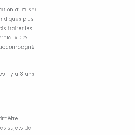
tion d’utiliser
uridiques plus
is traiter les
erciaux. Ce
nt accompagné
s il y a 3 ans
rimètre
es sujets de