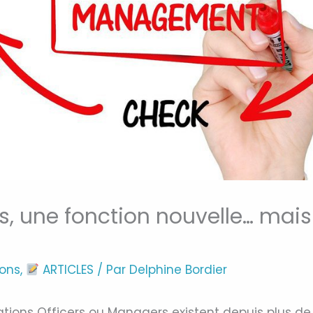
s, une fonction nouvelle… mai
ions
,
ARTICLES
/ Par
Delphine Bordier
ations Officers ou Managers existent depuis plus de