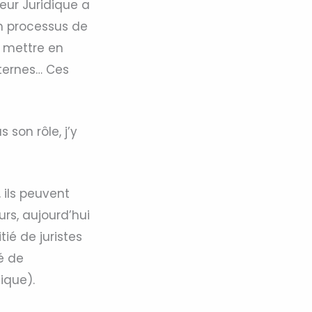
teur Juridique a
n processus de
à mettre en
nternes… Ces
 son rôle, j’y
 ils peuvent
urs, aujourd’hui
ié de juristes
é de
ique).