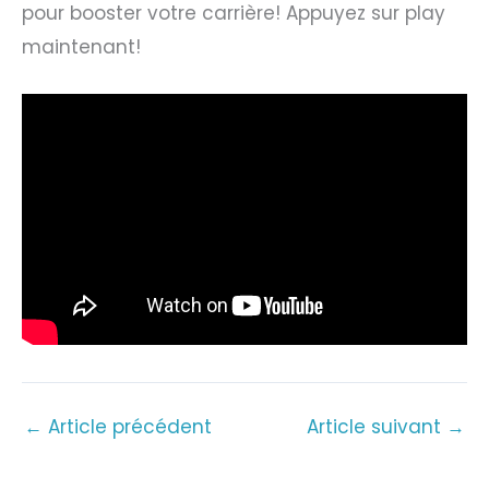
pour booster votre carrière! Appuyez sur play
maintenant!
←
Article précédent
Article suivant
→