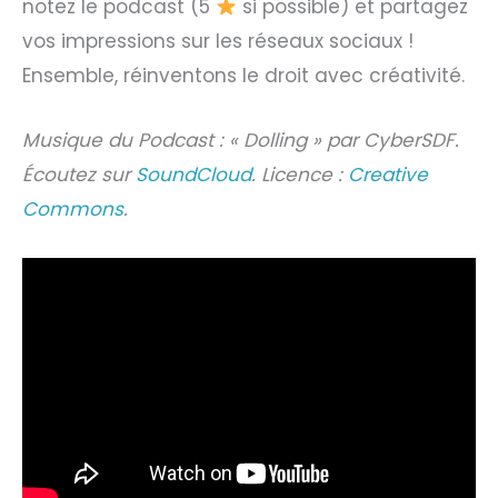
notez le podcast (5
si possible) et partagez
vos impressions sur les réseaux sociaux !
Ensemble, réinventons le droit avec créativité.
Musique du Podcast : « Dolling » par CyberSDF.
Écoutez sur
SoundCloud
. Licence :
Creative
Commons
.