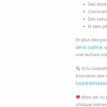
Des stra
Comment 
Des astuc
Et bien p
En plus des pod
de la Justice
, 
une lecture co
Si tu souhait
trouveras des r
toutdroittouts
Alors, es-tu 
chaque samedi 