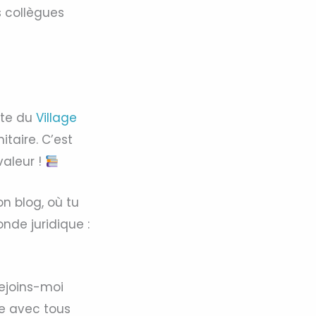
s collègues
site du
Village
itaire. C’est
valeur !
on blog, où tu
nde juridique :
Rejoins-moi
e avec tous