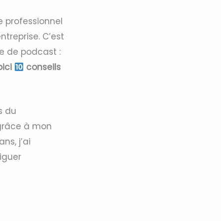
e professionnel
ntreprise. C’est
e de podcast :
oici
conseils
s du
 grâce à mon
ns, j’ai
iguer