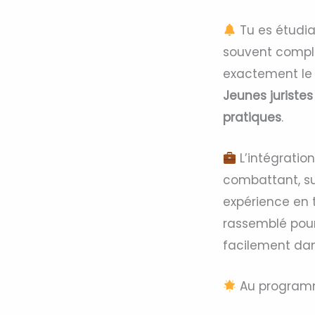
Tu es étudia
souvent complex
exactement le 
Jeunes juristes
pratiques
.
L’intégratio
combattant, s
expérience en t
rassemblé pour
facilement dan
Au programm