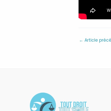
←
Article préc