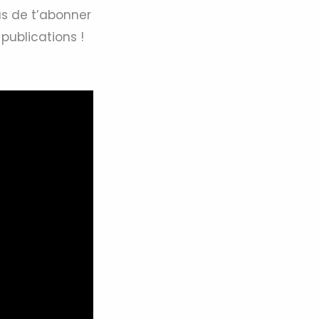
as de t’abonner
publications !