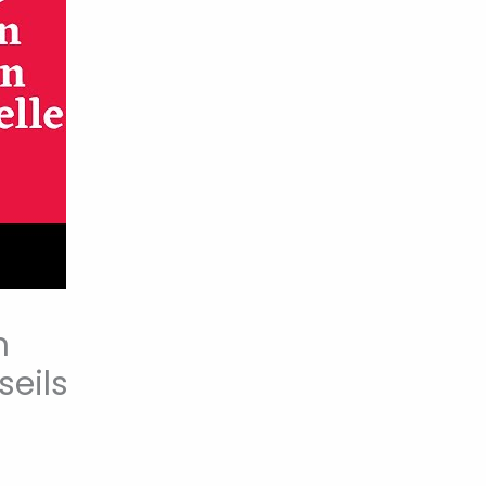
n
eils